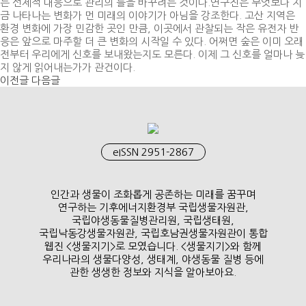
는 선제적 대응으로 관리의 틀을 바꾸려는 것이다.연구진은 무엇보다 지
금 나타나는 변화가 먼 미래의 이야기가 아님을 강조한다. 고산 지역은
환경 변화에 가장 민감한 곳인 만큼, 이곳에서 관찰되는 작은 유전자 반
응은 앞으로 마주할 더 큰 변화의 시작일 수 있다. 어쩌면 숲은 이미 오래
전부터 우리에게 신호를 보내왔는지도 모른다. 이제 그 신호를 얼마나 늦
지 않게 읽어내는가가 관건이다.
이전글
다음글
eISSN 2951-2867
인간과 생물이 조화롭게 공존하는 미래를 꿈꾸며
연구하는 기후에너지환경부 국립생물자원관,
국립야생동물질병관리원, 국립생태원,
국립낙동강생물자원관, 국립호남권생물자원관이 통합
웹진 <생물지기>로 모였습니다. <생물지기>와 함께
우리나라의 생물다양성, 생태계, 야생동물 질병 등에
관한 생생한 정보와 지식을 알아보아요.