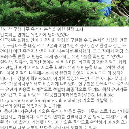
한라산 구상나무 유전자 분석을 위한 현장 조사
반복되는 변화는 유전자에 남아 있었다
연구진은 실험실 안에 기후변화 환경을 구현할 수 있는 배양시설을 만들
고, 구상나무를 대상으로 고온과 이산화탄소 증가, 건조 환경과 같은 조
건에서 어떤 유전자 반응이 나타나는지를 분석했다. 그 과정에서 환경 스
트레스를 받을 때 반응이 크게 증가하는 유전자들을 확인할 수 있었다.
설악산, 덕유산, 지리산 등에서 생육 상태가 비교적 양호한 지역과 쇠퇴
가 진행된 취약 지역의 시료를 확보해 유전자 반응을 비교 분석한 것이
다. 취약 지역의 나무에서는 특정 유전자 반응이 공통적으로 더 강하게
나타나는 경향이 확인됐으며, 이러한 특징은 구상나무뿐 아니라 분비나
무와 가문비나무에서도 비슷하게 나타났다. 연구진은 반복적으로 증가하
는 유전자 반응을 단계적으로 선별해 최종적으로 두 개의 핵심 유전자를
찾아냈고, 이를 바탕으로 다중진단마커유전자(MDG, Multiple
Diagnostic Gene for alpine vulnerability) 기술을 개발했다.
나무의 상태를 유전자로 읽는 기술
다중진단마커유전자 기술은 유전자 반응을 통해 나무의 스트레스 상태를
진단하는 기술이다. 겉모습의 변화를 관찰하던 기존 방식은 피해가 누적
된 후에야 발견이 가능했지만, 이 기술은 육안으로 확인하기 어려운 초기
단계부터 나무 내부의 변화를 정밀하게 포착할 수 있다.