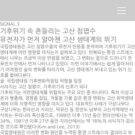
SIGNAL 3
기후위기 속 흔들리는 고산 침엽수
유전자가 먼저 알아챈 고산 생태계의 위기
국립생태원은 고산 침엽수종의 유전자 반응을 분석하여 기후위기가
고산
생태계에 어떤 영향을 미치는지 살펴보고 있다.
반복되는 환경 스트레스
에서 나무는 조금씩 이상 반응을 보였고,
그 변화는 겉으로 드러나기 전
유전자 안에서 먼저 나타나고 있었다.
이번 이야기에서는 쉽게 알아차리
기 어려웠던 숲의 변화를 따라가며,
고산 생태계가 보내고 있는 위기 신
호를 들여다본다.
글.
국립생태원 기후변화적응팀 박형철 팀장
사라지는 고산 침엽수, 기후위기의 신호가 되다
기후위기는 자연생태계를 위협하는 주요 요인 중 하나이다. 특히 이상고
온과 병충해, 경쟁종 침입, 겨울철 가뭄 같은 환경 변화는 고산 취약생태
계에 더욱 치명적인 영향을 미치고 있다. 대표적인 사례가 구상나무다.
구상나무는 한라산과 지리산, 덕유산 등 한반도 남부의 고산지역에만 서
식하는 우리나라 특산종으로, 1988년 이후 15년 동안 한라산에서는 약
34%, 1981년 이후 27년 동안 지리산에서는 약 18%의 서식지가 감소
한 것으로 확인됐다(Kim and Lee, 2013).
국립생태원은 이러한 변화 원인을 누적된 환경 스트레스의 결과라고 보